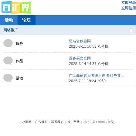
立即登录
立即注册
活动
论坛
网络推广
隐名合伙合同
服务
2025-3-11 10:58
八号机
设备买卖合同
作品
2025-3-14 14:37
八号机
广工商宿管员考研上岸 专科毕业 ...
活动
2025-7-11 19:24
1968
小黑屋
|
广告服务
|
联系我们
|
推广帮助
|
(京ICP备11008886号)