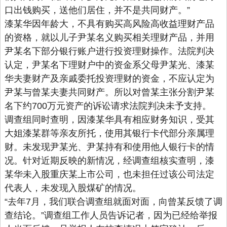
口出钱购买，送他们居住，并不是共同财产。”
漆某华因年龄大，不具有购买高风险高收益理财产品
的资格，就以儿子尹某名义购买相关理财产品，并用
尹某名下部分银行账户进行投资理财操作。法院判决
认定，尹某名下理财户中的资金系父母尹某光、漆某
华夫妻财产及亲戚委托投资理财的资金，不应认定为
尹某与曾某夫妻共同财产。所以对曾某主张分割尹某
名下约700万元资产的诉讼请求法院判决未予支持。
调查组同时查明，因漆某华具有相应财务知识，受其
大姐漆某群等亲友所托，使用其银行卡代部分亲属理
财。未发现尹某光、尹某持有和使用他人银行卡的情
况。针对近期反映的新情况，经调查组核实查明，漆
某华未入股重庆某上市公司，也未担任过该公司法定
代表人，未发现入股煤矿的情况。
“去年7月，我们联合调查组就面对面，向曾某反馈了调
查结论。”调查组工作人员告诉记者，因为已经给举报