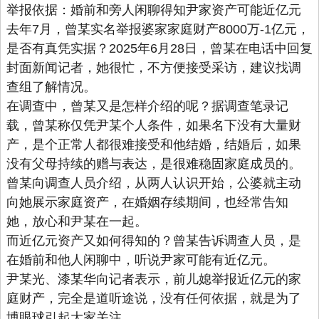
举报依据：婚前和旁人闲聊得知尹家资产可能近亿元
去年7月，曾某实名举报婆家家庭财产8000万-1亿元，
是否有真凭实据？2025年6月28日，曾某在电话中回复
封面新闻记者，她很忙，不方便接受采访，建议找调
查组了解情况。
在调查中，曾某又是怎样介绍的呢？据调查笔录记
载，曾某称仅凭尹某个人条件，如果名下没有大量财
产，是个正常人都很难接受和他结婚，结婚后，如果
没有父母持续的赠与表达，是很难稳固家庭成员的。
曾某向调查人员介绍，从两人认识开始，公婆就主动
向她展示家庭资产，在婚姻存续期间，也经常告知
她，放心和尹某在一起。
而近亿元资产又如何得知的？曾某告诉调查人员，是
在婚前和他人闲聊中，听说尹家可能有近亿元。
尹某光、漆某华向记者表示，前儿媳举报近亿元的家
庭财产，完全是道听途说，没有任何依据，就是为了
博眼球引起大家关注。