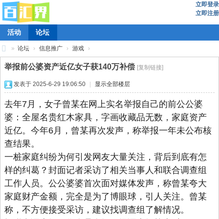
立即登录
立即注册
活动
论坛
»
论坛
›
信息推广
›
游戏
›
百
举报前公婆资产近亿女子获140万补偿
[复制链接]
汇
发表于 2025-6-29 19:06:50
|
显示全部楼层
界
去年7月，女子曾某在网上实名举报自己的前公公婆
婆：全屋名贵红木家具，字画收藏品无数，家庭资产
近亿。今年6月，曾某再次发声，称举报一年未公布核
查结果。
一桩家庭纠纷为何引发网友大量关注，背后到底有怎
样的纠葛？封面记者采访了相关当事人和联合调查组
工作人员。公公婆婆首次面对媒体发声，称曾某夸大
家庭财产金额，完全是为了博眼球，引人关注。曾某
称，不方便接受采访，建议找调查组了解情况。