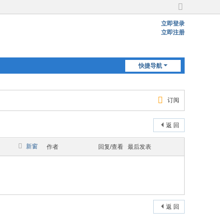
切
换
立即登录
到
立即注册
宽
版
快捷导航
订阅
返 回
新窗
作者
回复/查看
最后发表
返 回