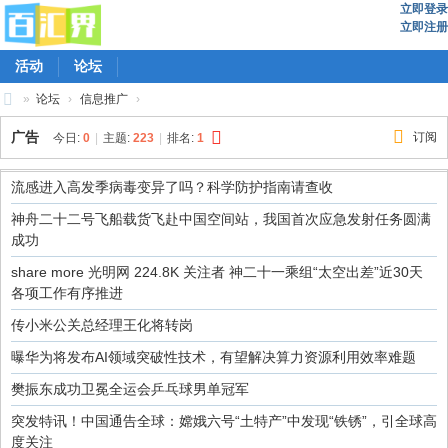
立即登录
立即注册
活动
论坛
»
论坛
›
信息推广
›
百
广告
订阅
今日:
0
|
主题:
223
|
排名:
1
汇
界
流感进入高发季病毒变异了吗？科学防护指南请查收
神舟二十二号飞船载货飞赴中国空间站，我国首次应急发射任务圆满
成功
share more 光明网 224.8K 关注者 神二十一乘组“太空出差”近30天
各项工作有序推进
传小米公关总经理王化将转岗
曝华为将发布AI领域突破性技术，有望解决算力资源利用效率难题
樊振东成功卫冕全运会乒乓球男单冠军
突发特讯！中国通告全球：嫦娥六号“土特产”中发现“铁锈”，引全球高
度关注