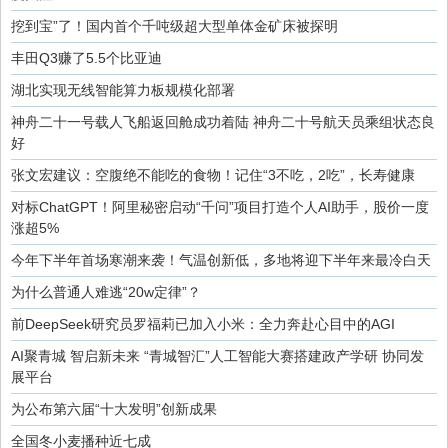
挖到宝”了！国内首个千吨级超大型单体金矿床被探明
丰田Q3赚了5.5个比亚迪
湖北实现无线智能算力板规模化部署
神舟二十一号载人飞船返回舱成功着陆 神舟二十号航天员乘组状态良
好
张文宏建议：空腹绝不能吃的食物！记住“3不吃，2吃”，长寿健康
对标ChatGPT！阿里秘密启动“千问”项目打造个人AI助手，股价一度
涨超5%
今年下半年首场寒潮来袭！气温创新低，多地将迎下半年来最冷白天
为什么普通人难逃“20w定律”？
前DeepSeek研究员罗福莉已加入小米：全力奔赴心目中的AGI
AI聚青城 智启新未来 “青城智汇”人工智能大赛搭建政产学研 协同发
展平台
为公布第六届“十大发明”创新成果
全国冬小麦播种近七成